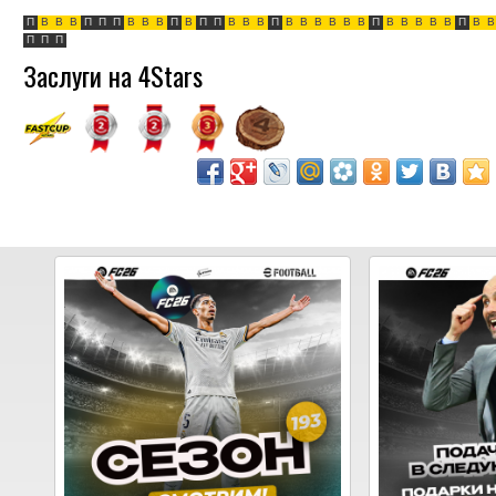
П
В
В
В
П
П
П
В
В
В
П
В
П
П
В
В
В
П
В
В
В
В
В
В
П
В
В
В
В
В
П
В
В
П
П
П
Заслуги на 4Stars