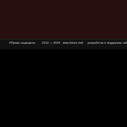
©Права защищены
2010 — 2026 www.4stars.club разработка и поддержка сай