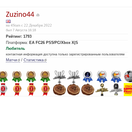
Zuzino44
на 4Stars с 22 Декабря 2022
был 7 Августа 16:18
Рейтинг: 1793
Платформа:
EA FC26 PS5/PC/Xbox X|S
Любитель
контактная информация доступна только зарегистрированным пользователям
Матчи
/
Статистика