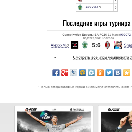
AlexxxM
5
Последние игры турнира
Супер Кубок Европы EA FC26
11 Мая #
902072
подтвердил: Shazooo
5:6
AlexxxM
Sha
Смотреть все игры чемпионата
* Только авторизованные игроки 4Stars могут отставлять коммен