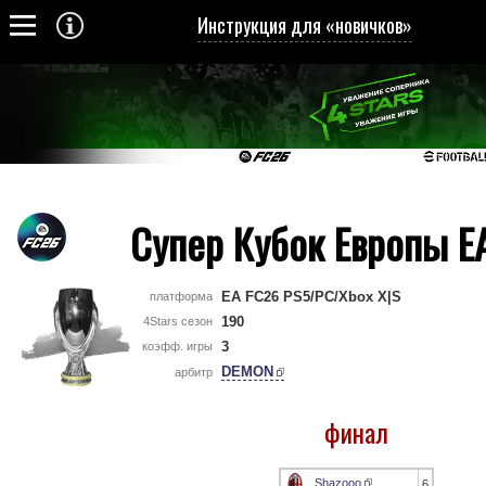
Инструкция для «новичков»
Супер Кубок Европы E
EA FC26 PS5/PC/Xbox X|S
платформа
190
4Stars сезон
3
коэфф. игры
DEMON
арбитр
финал
Shazooo
6