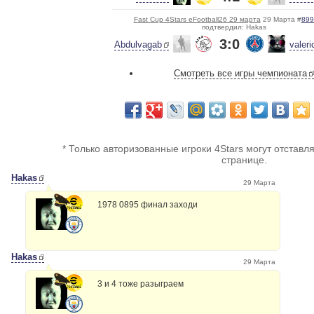
Fast Cup 4Stars eFootball26 29 марта
29 Марта #
899
подтвердил: Hakas
3:0
Abdulvagab
valer
Смотреть все игры чемпионата
* Только авторизованные игроки 4Stars могут отставл
странице.
Hakas
29 Марта
1978 0895 финал заходи
Hakas
29 Марта
3 и 4 тоже разыграем