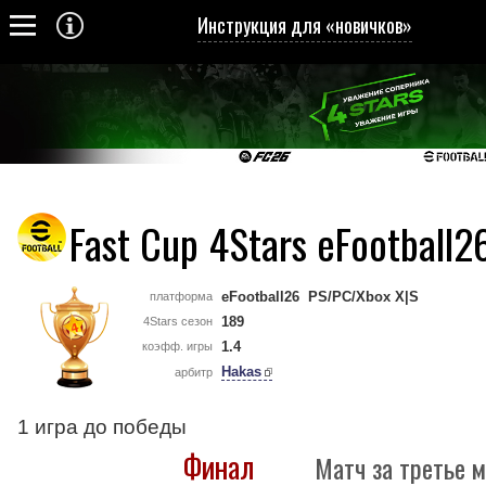
Инструкция для «новичков»
Fast Cup 4Stars eFootball2
eFootball26 PS/PC/Xbox X|S
платформа
189
4Stars сезон
1.4
коэфф. игры
Hakas
арбитр
1 игра до победы
Финал
Матч за третье м