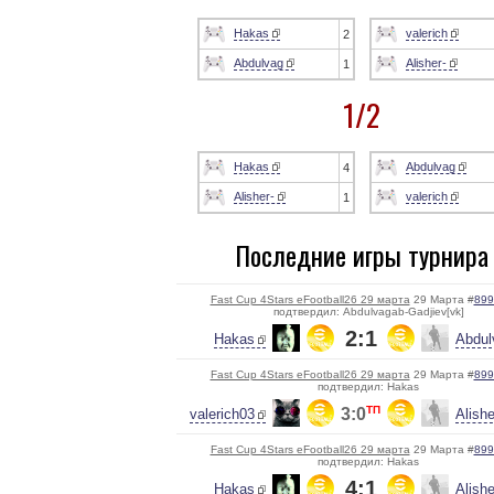
Hakas
valerich
2
Abdulvag
Alisher-
1
1/2
Hakas
Abdulvag
4
Alisher-
valerich
1
Последние игры турнира
Fast Cup 4Stars eFootball26 29 марта
29 Марта #
899
подтвердил: Abdulvagab-Gadjiev[vk]
2:1
Hakas
Abdul
Fast Cup 4Stars eFootball26 29 марта
29 Марта #
899
подтвердил: Hakas
ТП
3:0
valerich03
Alish
Fast Cup 4Stars eFootball26 29 марта
29 Марта #
899
подтвердил: Hakas
4:1
Hakas
Alish