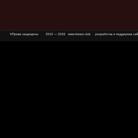
©Права защищены
2010 — 2026 www.4stars.club разработка и поддержка сай