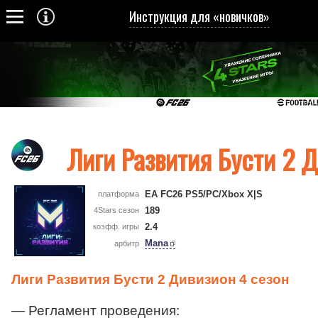
Инструкция для «новичков»
Лиги Развития Бусти 2 
EA FC26 PS5/PC/Xbox X|S
платформа
189
4Stars сезон
2.4
коэфф. игры
Mana
арбитр
Лиги Развития Бусти 2 Дивизион 4 сезон
— Регламент проведения: