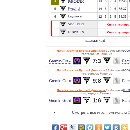
Baskervi
4
14
8
2
4
46:36
Kvach
5
14
6
2
6
35:37
Laymax
6
12
6
1
5
38:33
Vlad-Drё
Снят с турнира
Ruslan-T
Снят с турнира
шахматка
Лиги Развития Бусти 2 Дивизион
19 Апреля #
9009
подтвердил: Farrux-Jo
7:3
Gremln-Gre
Farr
Лиги Развития Бусти 2 Дивизион
19 Апреля #
9009
подтвердил: Farrux-Jo
9:8
Gremln-Gre
Farr
Лиги Развития Бусти 2 Дивизион
19 Апреля #
9009
подтвердил: Farrux-Jo
1:6
Gremln-Gre
Farr
Смотреть все игры чемпионата