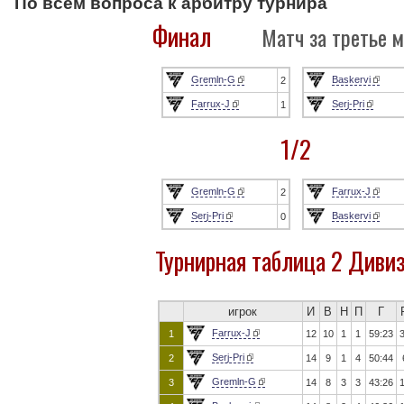
По всем вопроса к арбитру турнира
Финал
Матч за третье м
Gremln-G
Baskervi
2
Farrux-J
Serj-Pri
1
1/2
Gremln-G
Farrux-J
2
Serj-Pri
Baskervi
0
Турнирная таблица 2 Диви
игрок
И
В
Н
П
Г
Farrux-J
1
12
10
1
1
59:23
Serj-Pri
2
14
9
1
4
50:44
Gremln-G
3
14
8
3
3
43:26