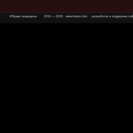
©Права защищены
2010 — 2026 www.4stars.club разработка и поддержка сай