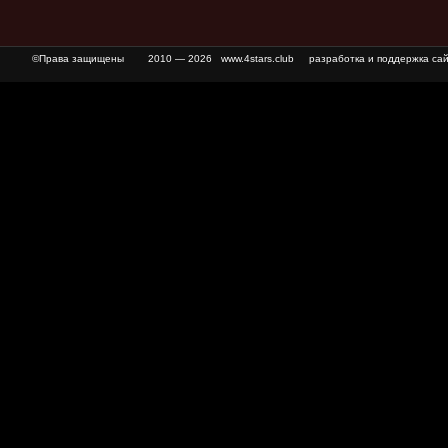
©Права защищены
2010 — 2026 www.4stars.club разработка и поддержка сай