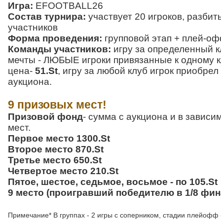
Игра:
EFOOTBALL26
Состав турнира:
участвует 20 игроков, разбиты
участников
Форма проведения:
групповой этап + плей-о
Команды участников:
игру за определенный к
мечты - ЛЮБЫЕ игроки привязанные к одному к
цена-
51.St
, игру за любой клуб игрок приобре
аукциона.
9 призовых мест!
Призовой фонд
- сумма с аукциона и в зависи
мест.
Первое место 1300.St
Второе место 870.St
Третье место 650.St
Четвертое место 210.St
Пятое, шестое, седьмое, восьмое - по 105.St
9 место (проигравший победителю в 1/8 фина
Примечание* В группах - 2 игры с соперником, стадии плейофф -