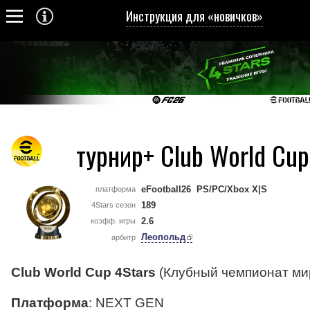
Инструкция для «новичков»
турнир+ Club World Cup
eFootball26 PS/PC/Xbox X|S
платформа
189
4Stars сезон
2.6
коэфф. игры
Леопольд
арбитр
Club World Cup 4Stars
(Клубный чемпионат ми
Платформа
: NEXT GEN