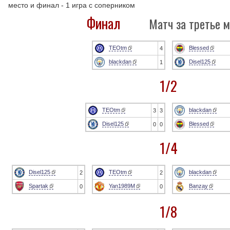
место и финал - 1 игра с соперником
Финал
Матч за третье м
TEOtm
Blessed
4
blackdan
Disel125
1
1/2
TEOtm
blackdan
3
3
Disel125
Blessed
0
0
1/4
Disel125
TEOtm
blackdan
2
2
Spartak
Yan1989M
Banzay
0
0
1/8