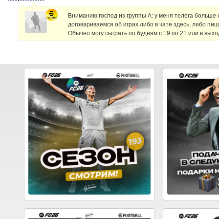
Вниманию господ из группы А: у меня телега больше
договариваемся об играх либо в чате здесь, либо пиш
Обычно могу сыграть по будням с 19 по 21 или в вых