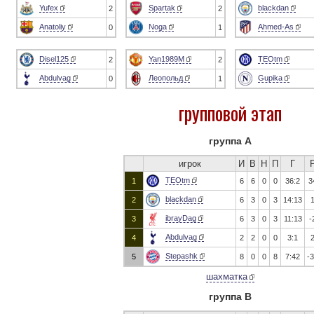
Yufex
Spartak
blackdan
2
2
Anatoliy
Noga
Ahmed-As
0
1
Disel125
Yan1989M
TEOtm
2
2
Abdulvag
Леопольд
Gupika
0
1
групповой этап
группа А
игрок
И
В
Н
П
Г
TEOtm
1
6
6
0
0
36:2
3
blackdan
2
6
3
0
3
14:13
ibrayDag
3
6
3
0
3
11:13
-
Abdulvag
4
2
2
0
0
3:1
Stepashk
5
8
0
0
8
7:42
-
шахматка
группа B