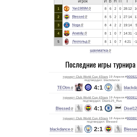
игрок
И
В
Н
П
Г
Yan1989M
1
8
6
2
0
28:12
1
Blessed
2
8
5
2
1
27:14
1
Noga
3
8
4
2
2
19:14
Anatoliy
4
8
1
0
7
14:31
-
Леопольд
5
8
1
0
7
4:21
-
шахматка
Последние игры турнира
турнир+ Club World Cup 4Stars
19 Апреля #
90092
подтвердил: blackdance
4:1
TEOtm
blackd
турнир+ Club World Cup 4Stars
19 Апреля #
90091
подтвердил: Disel125_Rus
4:1
Blessed
Disel1
турнир+ Club World Cup 4Stars
18 Апреля #
90086
подтвердил: Blessed
2:1
blackdance
Blesse