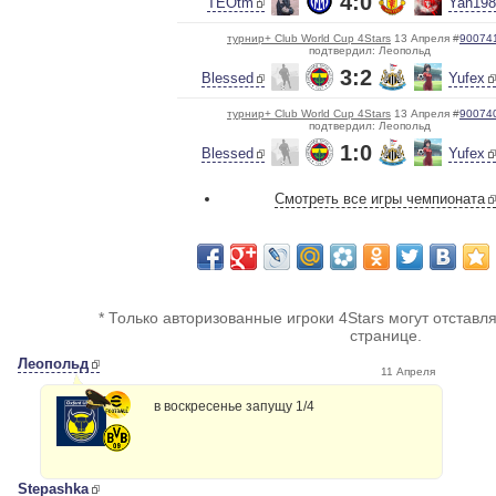
4:0
TEOtm
Yan19
турнир+ Club World Cup 4Stars
13 Апреля #
90074
подтвердил: Леопольд
3:2
Blessed
Yufex
турнир+ Club World Cup 4Stars
13 Апреля #
90074
подтвердил: Леопольд
1:0
Blessed
Yufex
Смотреть все игры чемпионата
* Только авторизованные игроки 4Stars могут отставл
странице.
Леопольд
11 Апреля
в воскресенье запущу 1/4
Stepashka