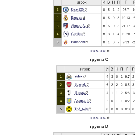
игрок
И
В
Н
П
Г
Disel125
1
8
5
1
2
26:7
1
Banzay
2
8
5
0
3
19:13
Ahmed-As
3
8
5
0
3
21:17
Gupika
4
8
3
1
4
15:20
-
Bananchi
5
8
1
0
7
9:33
-
шахматка
группа C
игрок
И
В
Н
П
Г
Р
Yufex
1
4
3
0
1
9:7
2
Spartak
2
6
2
2
2
8:5
3
Ill_matt
3
4
1
1
2
5:8
-3
Azamat-I
4
2
0
1
1
0:2
-2
Th3_twin
5
0
0
0
0
0:0
0
шахматка
группа D