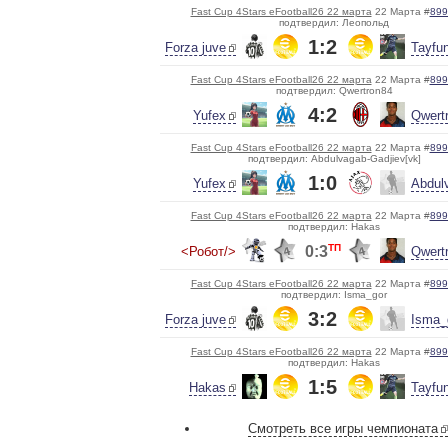
Fast Cup 4Stars eFootball26 22 марта
22 Марта #
899
подтвердил: Леопольд
1:2
Forza juve
Tayfu
Fast Cup 4Stars eFootball26 22 марта
22 Марта #
899
подтвердил: Qwertron84
4:2
Yufex
Qwert
Fast Cup 4Stars eFootball26 22 марта
22 Марта #
899
подтвердил: Abdulvagab-Gadjiev[vk]
1:0
Yufex
Abdul
Fast Cup 4Stars eFootball26 22 марта
22 Марта #
899
подтвердил: Hakas
ТП
0:3
<Робот/>
Qwert
Fast Cup 4Stars eFootball26 22 марта
22 Марта #
899
подтвердил: Isma_gor
3:2
Forza juve
Isma_
Fast Cup 4Stars eFootball26 22 марта
22 Марта #
899
подтвердил: Hakas
1:5
Hakas
Tayfu
Смотреть все игры чемпионата