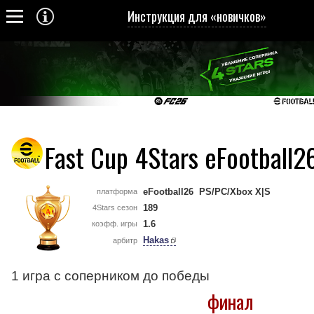
Инструкция для «новичков»
Fast Cup 4Stars eFootball2
eFootball26 PS/PC/Xbox X|S
платформа
189
4Stars сезон
1.6
коэфф. игры
Hakas
арбитр
1 игра с соперником до победы
финал