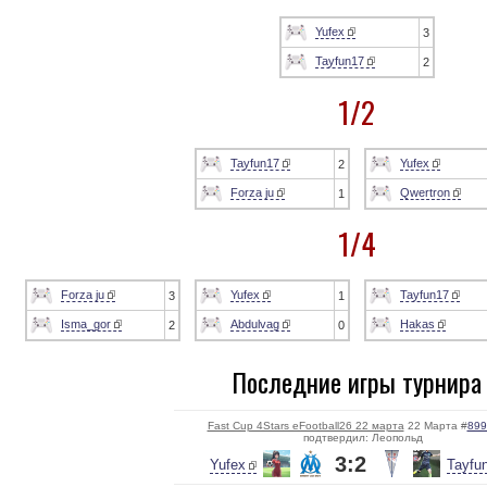
Yufex
3
Tayfun17
2
1/2
Tayfun17
Yufex
2
Forza ju
Qwertron
1
1/4
Forza ju
Yufex
Tayfun17
3
1
Isma_gor
Abdulvag
Hakas
2
0
Последние игры турнира
Fast Cup 4Stars eFootball26 22 марта
22 Марта #
899
подтвердил: Леопольд
3:2
Yufex
Tayfu