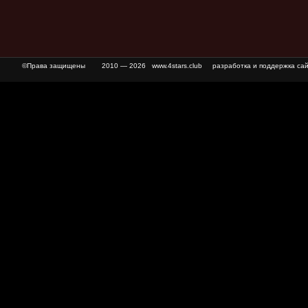
©Права защищены
2010 — 2026 www.4stars.club разработка и поддержка сай