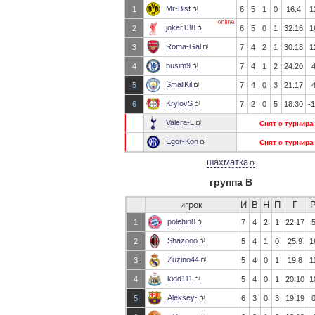
Mr-Bist
1
6
5
1
0
16:4
1
joker138
2
6
5
0
1
32:16
1
Roma-Gal
3
7
4
2
1
30:18
1
busim9
4
7
4
1
2
24:20
SmallKil
5
7
4
0
3
21:17
KrylovS
6
7
2
0
5
18:30
-
Valera-L
Снят с турнира
Egor-Kon
Снят с турнира
шахматка
группа B
игрок
И
В
Н
П
Г
polehin8
1
7
4
2
1
22:17
Shazooo
2
5
4
1
0
25:9
1
Zuzino44
3
5
4
0
1
19:8
1
kidd111
4
5
4
0
1
20:10
1
Aleksey-
5
6
3
0
3
19:19