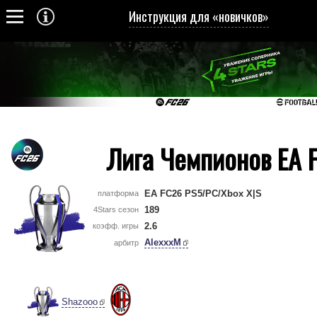
Инструкция для «новичков»
Лига Чемпионов EA 
EA FC26 PS5/PC/Xbox X|S
платформа
189
4Stars сезон
2.6
коэфф. игры
AlexxxM
арбитр
Shazooo