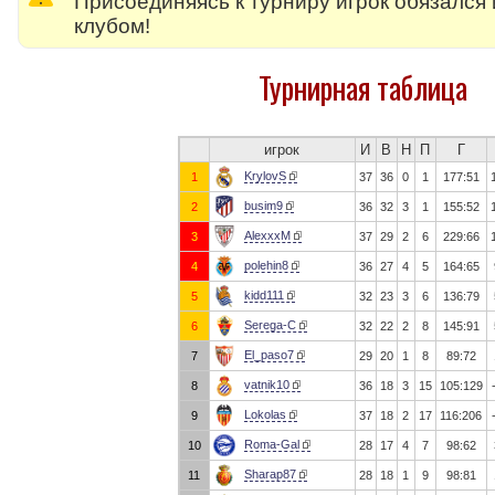
Присоединяясь к турниру игрок обязался
клубом!
Турнирная таблица
игрок
И
В
Н
П
Г
KrylovS
1
37
36
0
1
177:51
busim9
2
36
32
3
1
155:52
AlexxxM
3
37
29
2
6
229:66
polehin8
4
36
27
4
5
164:65
kidd111
5
32
23
3
6
136:79
Serega-C
6
32
22
2
8
145:91
El_paso7
7
29
20
1
8
89:72
vatnik10
8
36
18
3
15
105:129
Lokolas
9
37
18
2
17
116:206
Roma-Gal
10
28
17
4
7
98:62
Sharap87
11
28
18
1
9
98:81