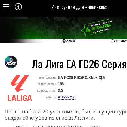
Инструкция для «новичков»
Ла Лига EA FC26 Сери
EA FC26 PS5/PC/Xbox X|S
платформа
188
4Stars сезон
2.5
коэфф. игры
AlexxxM
арбитр
После набора 20 участников, был запущен тур
раздачей клубов из списка Ла лиги.