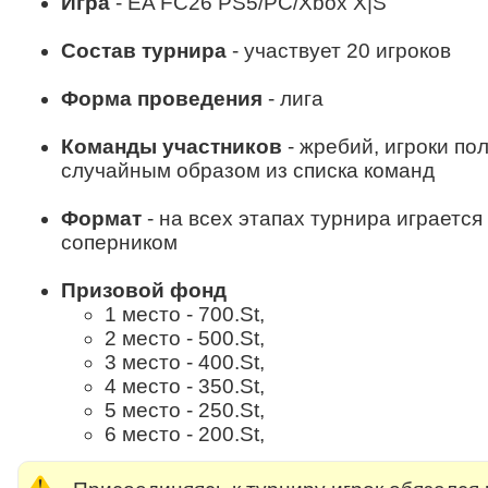
Игра
- EA FC26 PS5/PC/Xbox X|S
Состав турнира
- участвует 20 игроков
Форма проведения
- лига
Команды участников
- жребий, игроки по
случайным образом из списка команд
Формат
- на всех этапах турнира играется
соперником
Призовой фонд
1 место - 700.St,
2 место - 500.St,
3 место - 400.St,
4 место - 350.St,
5 место - 250.St,
6 место - 200.St,