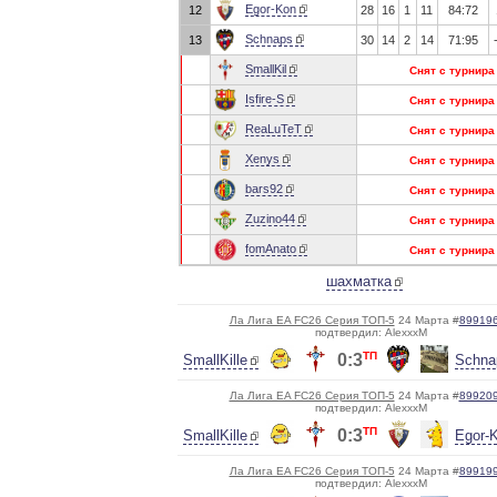
Egor-Kon
12
28
16
1
11
84:72
Schnaps
13
30
14
2
14
71:95
SmallKil
Снят с турнира
Isfire-S
Снят с турнира
ReaLuTeT
Снят с турнира
Xenys
Снят с турнира
bars92
Снят с турнира
Zuzino44
Снят с турнира
fomAnato
Снят с турнира
шахматка
Ла Лига EA FC26 Серия ТОП-5
24 Марта #
89919
подтвердил: AlexxxM
ТП
0:3
SmallKille
Schna
Ла Лига EA FC26 Серия ТОП-5
24 Марта #
89920
подтвердил: AlexxxM
ТП
0:3
SmallKille
Egor-
Ла Лига EA FC26 Серия ТОП-5
24 Марта #
89919
подтвердил: AlexxxM