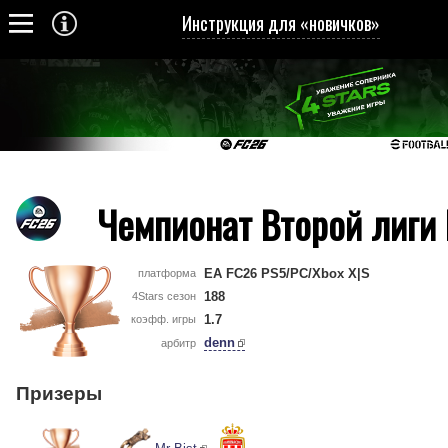
Инструкция для «новичков»
Чемпионат Второй лиги 
EA FC26 PS5/PC/Xbox X|S
платформа
188
4Stars сезон
1.7
коэфф. игры
denn
арбитр
Призеры