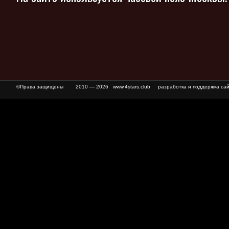
©Права защищены
2010 — 2026 www.4stars.club разработка и поддержка сай