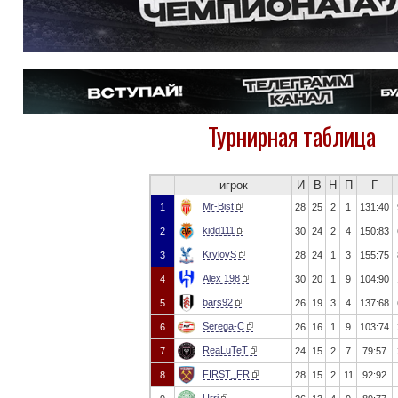
Турнирная таблица
игрок
И
В
Н
П
Г
Mr-Bist
1
28
25
2
1
131:40
kidd111
2
30
24
2
4
150:83
KrylovS
3
28
24
1
3
155:75
Alex 198
4
30
20
1
9
104:90
bars92
5
26
19
3
4
137:68
Serega-C
6
26
16
1
9
103:74
ReaLuTeT
7
24
15
2
7
79:57
FIRST_FR
8
28
15
2
11
92:92