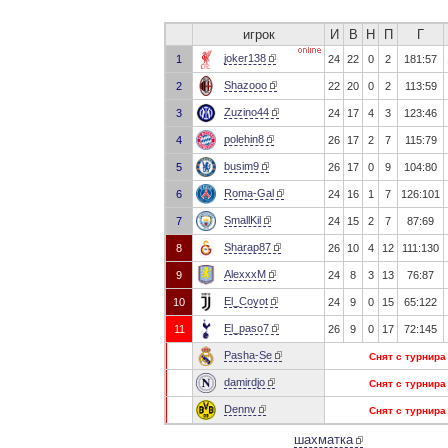
игрок
И
В
Н
П
Г
joker138
1
24
22
0
2
181:57
Shazooo
2
22
20
0
2
113:59
Zuzino44
3
24
17
4
3
123:46
polehin8
4
26
17
2
7
115:79
busim9
5
26
17
0
9
104:80
Roma-Gal
6
24
16
1
7
126:101
SmallKil
7
24
15
2
7
87:69
Sharap87
8
26
10
4
12
111:130
AlexxxM
9
24
8
3
13
76:87
El_Coyot
10
24
9
0
15
65:122
El_paso7
11
26
9
0
17
72:145
Pasha-Se
Снят с турнира
damirdjo
Снят с турнира
Dennv
Снят с турнира
шахматка