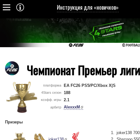
Инструкция для «новичков»
Чемпионат Премьер лиги
EA FC26 PS5/PC/Xbox X|S
платформа
188
4Stars сезон
2.1
коэфф. игры
AlexxxM
арбитр
Призеры
joker138 700
joker138
Shazooo 550