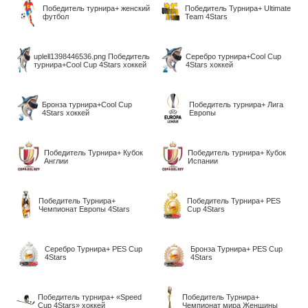
Победитель турнира+ женский
Победитель Турнира+ Ultimate
футбол
Team 4Stars
uplell1398446536.png Победитель
Серебро турнира+Cool Cup
турнира+Cool Cup 4Stars хоккей
4Stars хоккей
Бронза турнира+Cool Cup
Победитель турнира+ Лига
4Stars хоккей
Европы
Победитель Турнира+ Кубок
Победитель турнира+ Кубок
Англии
Испании
Победитель Турнира+
Победитель Турнира+ PES
Чемпионат Европы 4Stars
Cup 4Stars
Серебро Турнира+ PES Cup
Бронза Турнира+ PES Cup
4Stars
4Stars
Победитель турнира+ «Speed
Победитель Турнира+
Cup 4Stars» хоккей
Чемпионат мира Женщины