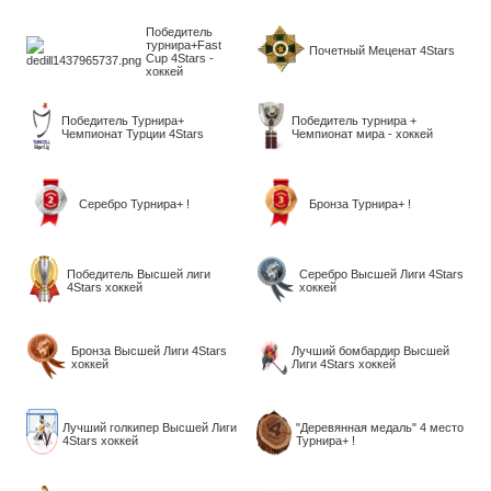
Победитель
турнира+Fast
Почетный Меценат 4Stars
Cup 4Stars -
хоккей
Победитель Турнира+
Победитель турнира +
Чемпионат Турции 4Stars
Чемпионат мира - хоккей
Серебро Турнира+ !
Бронза Турнира+ !
Победитель Высшей лиги
Серебро Высшей Лиги 4Stars
4Stars хоккей
хоккей
Бронза Высшей Лиги 4Stars
Лучший бомбардир Высшей
хоккей
Лиги 4Stars хоккей
Лучший голкипер Высшей Лиги
"Деревянная медаль" 4 место
4Stars хоккей
Турнира+ !