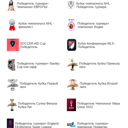
Победитель турнира+
Кубок чемпионата NHL -
Чемпионат ЕВРОПЫ
Победитель турнира
Кубок чемпионата NHL -
Победитель турнира+
финалист
чемпионат Индии
SOCCER AID Сup
Кубок Конференции MLS -
Победитель
Победитель
Победитель турнира+ Stanley
Победитель Кубка Премьер
Cup пле-офф
лиги
Победитель Кубка Первой
Победитель Кубка Второй
лиги
лиги
Победитель Супер Финала
Победитель Чемпионат Мира
Кубка Лиг
Qatar 2022
Победитель турнира+ England
Победитель турнира+
FA Womens Super League
чемпионат Норвегии