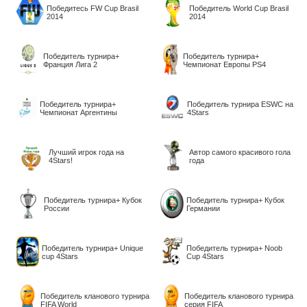
Победитесь FW Cup Brasil
Победитель World Cup Brasil
2014
2014
Победитель турнира+
Победитель турнира+
Франция Лига 2
Чемпионат Европы PS4
Победитель турнира+
Победитель турнира ESWC на
Чемпионат Аргентины
4Stars
Лучший игрок года на
Автор самого красивого гола
4Stars!
года
Победитель турнира+ Кубок
Победитель турнира+ Кубок
России
Германии
Победитель турнира+ Unique
Победитель турнира+ Noob
cup 4Stars
Cup 4Stars
Победитель кланового турнира
Победитель кланового турнира
FIFA World
серия FIFA