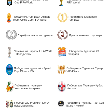
Cup FIFA World
FIFA World
Победитель турнира+ Ultimate
Победитель кланового
Team Coins Cup FIFA World
турнира
Серебро кланового турнира
Бронза кланового турнира
Чемпионат Европы FIFA World
Победитель Турнира+ 23
- Победитель
февраля
Победитель турнира+ «Speed
Победитель Турнира+ Супер
Cup 4Stars» FW
VIP 4Stars
Победитель турнира+
Победитель Турнира+ Кубок
Чемпионат Америки
Англии
Победитель турнира+ Derby
Победитель турнира+Fast Cup
della Madonnina
4Stars - хоккей