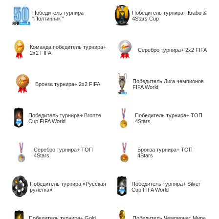
Победитель турнира
Победитель турнира+ Кrabo &
"Полтинник "
4Stars Cup
Команда победитель турнира+
Серебро турнира+ 2х2 FIFA
2х2 FIFA
Победитель Лига чемпионов
Бронза турнира+ 2х2 FIFA
FIFA World
Победитель турнира+ Bronze
Победитель турнира+ ТОП
Cup FIFA World
4Stars
Серебро турнира+ ТОП
Бронза турнира+ ТОП
4Stars
4Stars
Победитель турнира «Русская
Победитель турнира+ Silver
рулетка»
Cup FIFA World
Победитель турнира+ Gold
Победитель Чемпионат Мира