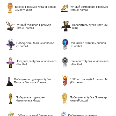
Бронза Премьер Лига eFootball
Лучший бомбардир Премьер
3 место лиги
Лига eFootball
Лучший голкипер Премьер
Победитель Кубка Третьей
Лига eFootball
лиги
Победитель Лиги чемпионов
финалист Лиги чемпионов
eFootball
eFootball
Победитель Кубка чемпионата
финалист Кубка чемпионата
еFootball
еFootball
Победитель турнира+ Кубок
1000 игр за клуб Атлетико М.
Памяти Василия Уткина
(Испания)
Победитель турнира+
Победитель Кубка Премьер
Чемпионата Мира
лиги еFootball
1000 игр за клуб Ливерпуль
Победитель турнира+