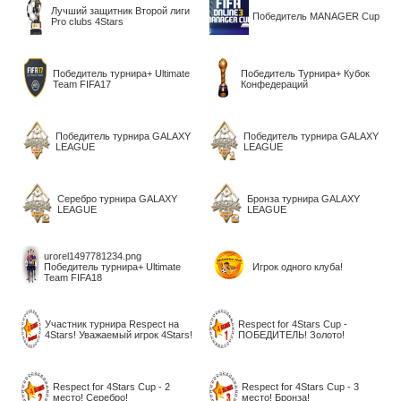
Лучший защитник Второй лиги
Победитель MANAGER Cup
Pro clubs 4Stars
Победитель турнира+ Ultimate
Победитель Турнира+ Кубок
Team FIFA17
Конфедераций
Победитель турнира GALAXY
Победитель турнира GALAXY
LEAGUE
LEAGUE
Серебро турнира GALAXY
Бронза турнира GALAXY
LEAGUE
LEAGUE
urorel1497781234.png
Победитель турнира+ Ultimate
Игрок одного клуба!
Team FIFA18
Участник турнира Respect на
Respect for 4Stars Cup -
4Stars! Уважаемый игрок 4Stars!
ПОБЕДИТЕЛЬ! Золото!
Respect for 4Stars Cup - 2
Respect for 4Stars Cup - 3
место! Серебро!
место! Бронза!