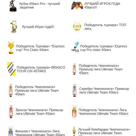
Кубок 4Stars Pro - лучший
ЛУЧШИЙ ИГРОК ГОДА
защитник
4Stars!!!
Победитель турнира+ ТОП
Лучший Игрок года!!!
лига
Победитель Турнира+ "Express
Победитель турнира+ Express
cup" Pro Clubs 4Stars
cup Pro clubs 4Stars
Победитель Чемпионата+
Победитель турнира+ BRASCO
Премьер лига Ultimate Team
TOUR ON 4STARS
4Stars
Победитель Чемпионата+
Серебро Чемпионата+ Премьер
Премьер лига Ultimate Team
лига Ultimate Team 4Stars
4Stars
Бронза Чемпионата+ Премьер
Победитель Чемпионата+ Лига
лига Ultimate Team 4Stars
Чемпионов Ultimate Team 4Stars
Лучший бомбардир Чемпионата+
Финалист Чемпионата+ Лига
Премьер лига Ultimate Team
Чемпионов Ultimate Team 4Stars