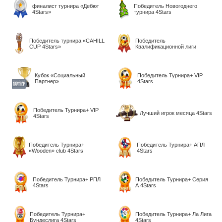
финалист турнира «Дебют
Победитель Новогоднего
4Stars»
турнира 4Stars
Победитель турнира «CAHILL
Победитель
CUP 4Stars»
Квалификационной лиги
Кубок «Социальный
Победитель Турнира+ VIP
Партнер»
4Stars
Победитель Турнира+ VIP
Лучший игрок месяца 4Stars
4Stars
Победитель Турнира+
Победитель Турнира+ АПЛ
«Wooden» club 4Stars
4Stars
Победитель Турнира+ РПЛ
Победитель Турнира+ Серия
4Stars
А 4Stars
Победитель Турнира+
Победитель Турнира+ Ла Лига
Бундеслига 4Stars
4Stars