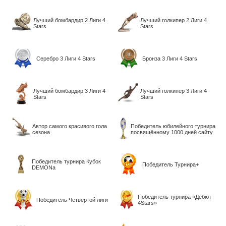
Лучший бомбардир 2 Лиги 4
Лучший голкипер 2 Лиги 4
Stars
Stars
Серебро 3 Лиги 4 Stars
Бронза 3 Лиги 4 Stars
Лучший бомбардир 3 Лиги 4
Лучший голкипер 3 Лиги 4
Stars
Stars
Aвтор самого красивого гола
Победитель юбилейного турнира
сезона
посвящённому 1000 дней сайту
Победитель турнира Кубок
Победитель Турнира+
DEMONa
Победитель турнира «Дебют
Победитель Четвертой лиги
4Stars»