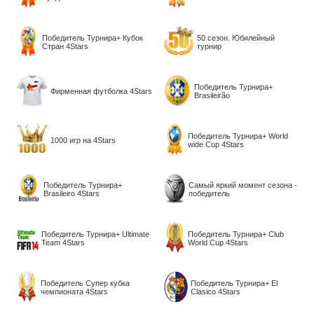
Победитель Турнира+ Кубок
50 сезон. Юбилейный
Стран 4Stars
турнир
Победитель Турнира+
Фирменная футболка 4Stars
Brasileirão
Победитель Турнира+ World
1000 игр на 4Stars
wide Cup 4Stars
Победитель Турнира+
Самый яркий момент сезона -
Brasileiro 4Stars
победитель
Победитель Турнира+ Ultimate
Победитель Турнира+ Club
Team 4Stars
World Cup 4Stars
Победитель Супер кубка
Победитель Турнира+ El
чемпионата 4Stars
Clаsico 4Stars