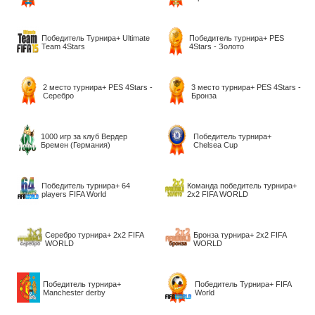
Победитель Турнира+ Ultimate
Победитель турнира+ PES
Team 4Stars
4Stars - Золото
2 место турнира+ PES 4Stars -
3 место турнира+ PES 4Stars -
Серебро
Бронза
1000 игр за клуб Вердер
Победитель турнира+
Бремен (Германия)
Chelsea Cup
Победитель турнира+ 64
Команда победитель турнира+
players FIFA World
2х2 FIFA WORLD
Серебро турнира+ 2х2 FIFA
Бронза турнира+ 2х2 FIFA
WORLD
WORLD
Победитель турнира+
Победитель Турнира+ FIFA
Manchester derby
World