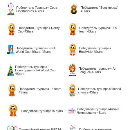
Победитель Турнира+ Copa
Победитель "Восьмерка"
Libertadores 4Stars
4Stars
Победитель Турнира+ Derby
Победитель Турнира+ 4.5
Cup 4Stars
team 4Stars
Победитель турнира+ FIFA
Победитель турнира+
World Cup 4Stars 4Stars
Eredivisie 4Stars
Победитель турнира+
Победитель турнира+«A-
Новогодний FIFA World Cup
League» 4Stars
4Stars
Победитель турнира+ 4 team
Победитель турнира+Second
4Stars
chance 4Stars
Победитель турнира+Англия
Победитель турнира+5 stars
Чемпионшип 4Stars
Олимпийский турнир FIFA14
Победитель турнира+