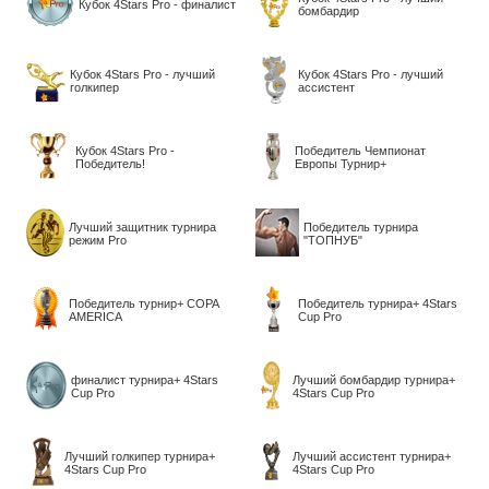
Кубок 4Stars Pro - финалист
бомбардир
Кубок 4Stars Pro - лучший
Кубок 4Stars Pro - лучший
голкипер
ассистент
Кубок 4Stars Pro -
Победитель Чемпионат
Победитель!
Европы Турнир+
Лучший защитник турнира
Победитель турнира
режим Pro
"ТОПНУБ"
Победитель турнир+ COPA
Победитель турнира+ 4Stars
AMERICA
Cup Pro
финалист турнира+ 4Stars
Лучший бомбардир турнира+
Cup Pro
4Stars Cup Pro
Лучший голкипер турнира+
Лучший ассистент турнира+
4Stars Cup Pro
4Stars Cup Pro