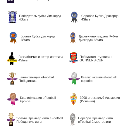
Победитель Кубка Дискорда
Серебро Кубка Дискорда
4Stars
4Stars
Бронза Кубка Дискорда
Деревянная медаль Кубка
4Stars
Дискорда 4Stars
Разработчик и автор логотипа
Победитель турнира+
4Stars
GUNNERS CUP
Квалификация eFootball
Квалификация eFootball
Победитель
серебро
Квалификация eFootball
1000 игр за клуб Альмерия
бронза
(Испания)
Золото Премьер Лига eFootball
Серебро Премьер Лига
Победитель лиги
eFootball 2 место лиги