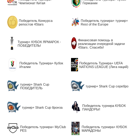
Чемпионат Китая
Германии
Победитель Конкурса
Победитель турнира+ турнир+
репостов 4Stars
Rest of the Europe
Финансовая помощь в
Турнир+ КУБОК ЯРМАРОК -
реализации очередной задачи
ПОБЕДИТЕЛЬ!
4Stars. Спасибо!
Победитель Турнира+ Кубок
Победитель Турнира+ UEFA
Италии
NATIONS LEAGUE (Лига наций)
турнир+ Shark Cup
турнир+ Shark Cup серебро
ПОБЕДИТЕЛЬ
Победитель турнира КУБОК
турнир+ Shark Cup бронза
ПАНДОРЫ!
Победитель турнира+ MyClub
Победитель турнира+ КУБОК
PES
МАРАДОНЫ