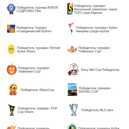
Победитель турнира+
Победитель турнира КУБОК
Финальный чемпионат серии
СОДРУЖЕСТВА
ТОП стран Европы
Победитель Турнир+
Победитель турнира+ Кубок
«Скандинавский Кубок»
Америки среди клубов
Победитель турнира+ Летний
Победитель турнира+
Кубок 4Stars
"Halloween Cup"
Победитель турнира+
Easy Win Cup Победитель
"Halloween Cup"
Победитель турнира+
Победитель 4StarsCup
RATING CUP
Победитель турнира+ TOP
Победитель MLS лиги
Cup 4Stars
Победитель турнира+
Победитель турнира+ Кубок