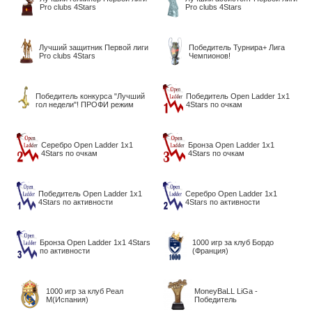
Pro clubs 4Stars
Pro clubs 4Stars
Лучший защитник Первой лиги
Победитель Турнира+ Лига
Pro clubs 4Stars
Чемпионов!
Победитель конкурса "Лучший
Победитель Open Ladder 1х1
гол недели"! ПРОФИ режим
4Stars по очкам
Серебро Open Ladder 1х1
Бронза Open Ladder 1х1
4Stars по очкам
4Stars по очкам
Победитель Open Ladder 1х1
Серебро Open Ladder 1х1
4Stars по активности
4Stars по активности
Бронза Open Ladder 1х1 4Stars
1000 игр за клуб Бордо
по активности
(Франция)
1000 игр за клуб Реал
MoneyBaLL LiGa -
М(Испания)
Победитель