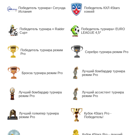
Победитель турнира+ Сегунда
Победитель КХЛ 4Stars
Испания
хоккей
Победитель турнира « Raider
Победитель турнира+ EURO
Сup»
LEAGUE 4,5*
Победитель турнира режим
Серебро турнира режим Pro
Pro
Лучший бомбардир турнира
Бронза турнира режим Pro
режим Pro
Лучший бомбардир турнира
Лучший ассистент турнира
режим Pro
режим Pro
Лучший голкипер турнира
Кубок 4Stars Pro -
режим Pro
Победитель!
Кубок 4Stars Pro - лучший