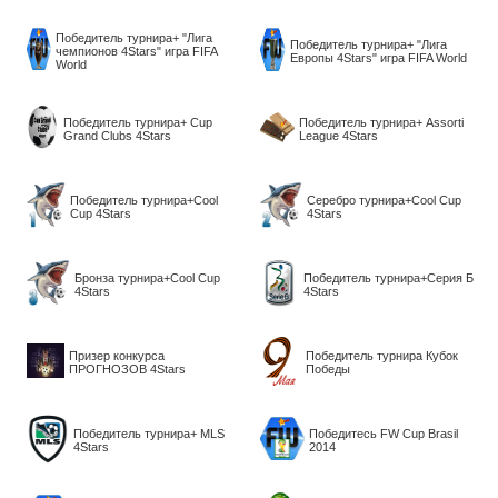
Победитель турнира+ "Лига
Победитель турнира+ "Лига
чемпионов 4Stars" игра FIFA
Европы 4Stars" игра FIFA World
World
Победитель турнира+ Cup
Победитель турнира+ Assorti
Grand Clubs 4Stars
League 4Stars
Победитель турнира+Cool
Серебро турнира+Cool Cup
Cup 4Stars
4Stars
Бронза турнира+Cool Cup
Победитель турнира+Серия Б
4Stars
4Stars
Призер конкурса
Победитель турнира Кубок
ПРОГНОЗОВ 4Stars
Победы
Победитель турнира+ MLS
Победитесь FW Cup Brasil
4Stars
2014