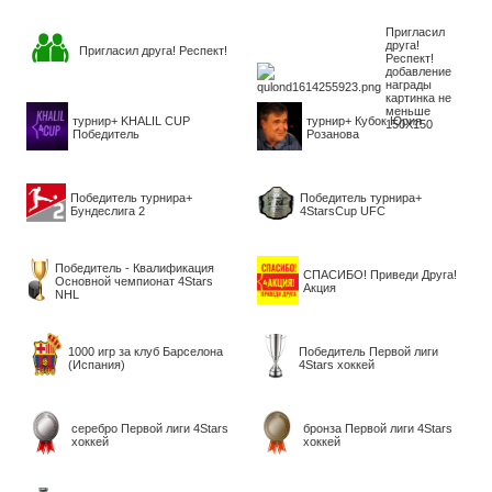
Пригласил
друга!
Пригласил друга! Респект!
Респект!
добавление
награды
картинка не
меньше
турнир+ KHALIL CUP
турнир+ Кубок Юрия
150X150
Победитель
Розанова
Победитель турнира+
Победитель турнира+
Бундеслига 2
4StarsCup UFC
Победитель - Квалификация
СПАСИБО! Приведи Друга!
Основной чемпионат 4Stars
Акция
NHL
1000 игр за клуб Барселона
Победитель Первой лиги
(Испания)
4Stars хоккей
серебро Первой лиги 4Stars
бронза Первой лиги 4Stars
хоккей
хоккей